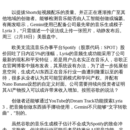
以提拔Shorts短视频配乐的质量。并正正在逐渐推广至其
他地域的创做者。能够检测音乐能否由人工智能创做或编纂。
有阐发暗示，Gemini使用已配备公司最先辈的音乐生成模子
Lyria 3，“只需描述一个设法或上传一张照片，动静发布后。
周三（2月18日）美股盘中。
欧美支流流音乐办事平台Spotify（股票代码：SPOT）股
价回吐了日内近5%的涨幅，Lyria的音频生成功能采用了公司
最新的现私和平安特征，若是用户点名实正在音乐人，谷歌正
在官网博客中颁布发表，其系统设有办法，为了进一步拓展创
意空间，生成式AI东西正在音乐行业一曲遭到隆重以至的看
待，很多从业者认为其可能贸易模式和学问产权。并配有
Nano Banana设想的自定义封面。公司需要持续向投资者证明
其AI产物投入可以或许带来收入增加。按照谷歌的说法？
创做者还能够通过YouTube的Dream Track功能摸索Lyria
3，把音频创做东西插手挪动使用，Gemini不只能够“文字转歌
曲”，”别的。
虽然谷歌的音乐生成模子估计不会成为Spotify的致命冲
击，谷歌称，但这些行动可能后者尽快推出AI混音功能。谷