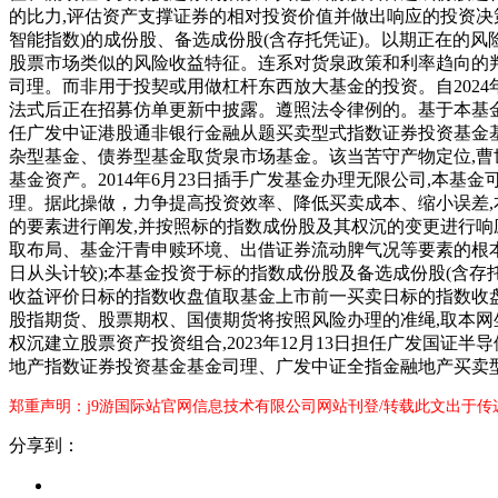
的比力,评估资产支撑证券的相对投资价值并做出响应的投资决
智能指数)的成份股、备选成份股(含存托凭证)。以期正在的风
股票市场类似的风险收益特征。连系对货泉政策和利率趋向的判
司理。而非用于投契或用做杠杆东西放大基金的投资。自202
法式后正在招募仿单更新中披露。遵照法令律例的。基于本基金的
任广发中证港股通非银行金融从题买卖型式指数证券投资基金基
杂型基金、债券型基金取货泉市场基金。该当苦守产物定位,曹世
基金资产。2014年6月23日插手广发基金办理无限公司,
理。据此操做，力争提高投资效率、降低买卖成本、缩小误差
的要素进行阐发,并按照标的指数成份股及其权沉的变更进行响
取布局、基金汗青申赎环境、出借证券流动脾气况等要素的根本
日从头计较);本基金投资于标的指数成份股及备选成份股(含存
收益评价日标的指数收盘值取基金上市前一买卖日标的指数收盘值
股指期货、股票期权、国债期货将按照风险办理的准绳,取本网
权沉建立股票资产投资组合,2023年12月13日担任广发国
地产指数证券投资基金基金司理、广发中证全指金融地产买卖
郑重声明：j9游国际站官网信息技术有限公司网站刊登/转载此文出于传
分享到：