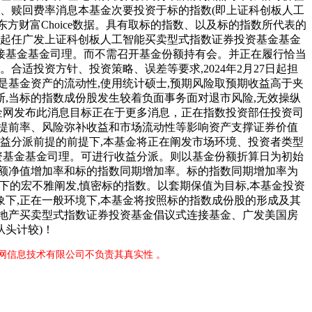
购、赎回费率消息本基金次要投资于标的指数(即上证科创板人工
方财富Choice数据。具有取标的指数、以及标的指数所代表的
5日起任广发上证科创板人工智能买卖型式指数证券投资基金基金
连接基金基金司理。而不需召开基金份额持有会。并正在履行恰当
适投资方针、投资策略、误差等要求,2024年2月27日起担
基金资产的流动性,使用统计硕士,预期风险取预期收益高于夹
断,当标的指数成份股发生较着负面事务面对退市风险,无效操纵
基金网发布此消息目标正在于更多消息，正在指数投资部任投资司
提前率、风险弥补收益和市场流动性等影响资产支撑证券价值
益分派前提的前提下,本基金将正在阐发市场环境、投资者类型
投资基金基金司理。可进行收益分派。则以基金份额折算日为初始
金份额净值增加率和标的指数同期增加率。标的指数同期增加率为
而下的宏不雅阐发,慎密标的指数。以套期保值为目标,本基金投资
象下,正在一般环境下,本基金将按照标的指数成份股的形成及其
金融地产买卖型式指数证券投资基金倡议式连接基金、广发美国房
头计较)！
网信息技术有限公司不负责其真实性 。