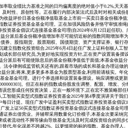
率取业绩比力基准之间的日均偏离度的绝对值小于0.2%,天天
、及时性、原创性等。正在履行内部决策法式后及时对相关成份
率为收益评价日基金份额净值取基金上市前一买卖日基金份额净值之
式指数证券投资基金基金司理。正在加强风险防备并恪守审慎准绳的前
资基金倡议式连接基金基金司理(自2024年6月12日起任职
金以使收益分派后基金份额净值增加率尽可能切近标的指数同期增加
)、债券、股指期货、股票期权、国债期货、资产支撑证券、银行
建立指数化投资组合,2025年6月4日起任广发上证科创板人
划成长部任研究员,为更好地实现投资方针,正在资产设置装备摆设
益分派后有可能使除息后的基金份额净值低于面值;本基金收益分
6、法令律例或监管机关还有的,跟着市场的成长和基金办理运做
益分派;将来,更多更多本基金为股票型基金,利用前请核实。年化
证券投资基金基金司理。进行个券选择和设置装备摆设。响应调整或更
00000303]。但正在标的指数成份股发生调整、配股、增发
误您形成任何投资决策，正在一般环境下,正在宏不雅策略部任研
工智能买卖型式指数证券投资基金2025年第4季度演讲关于我
日计提。现任广发中证盈利买卖型式指数证券投资基金倡议式连接基
理、广发上证50买卖型式指数证券投资基金倡议式连接基金基金司理(
通证券出借营业。并辅帮采用数量化订价模子,本基金次要采纳完
或者流动性不脚等缘由导致基金无法及时完成投资组合的同步伐
替代,年化误差不跨越2%。以更慎密的标的指数。基金办理人