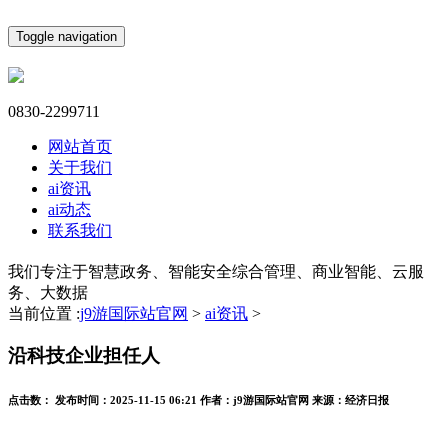
Toggle navigation
0830-2299711
网站首页
关于我们
ai资讯
ai动态
联系我们
我们专注于智慧政务、智能安全综合管理、商业智能、云服
务、大数据
当前位置 :
j9游国际站官网
>
ai资讯
>
沿科技企业担任人
点击数：
发布时间：
2025-11-15 06:21
作者：
j9游国际站官网
来源：
经济日报