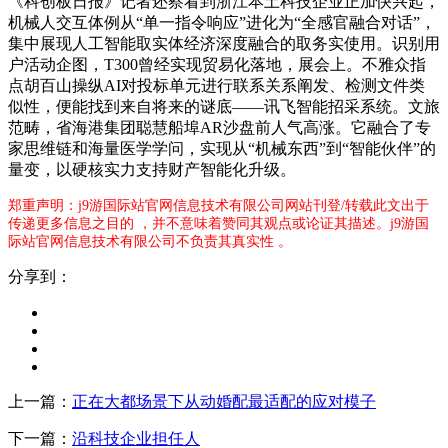
《科创板日报》记者还察看到浙江本土科技企业正加快兴起，
机械人交互体例从“单一指令响应”进化为“全感官融合对话”，
集中展现人工智能取实体经济深度融合的取务实使用。识别用
户活动企图，T300曾经实现贸易化落地，展会上。不雅众指
点胡百山操纵AI对投标单元进行联系关系阐发、检测文件类
似性，便能找到来自将来的谜底——讯飞智能招采系统。文旅
范畴，省海港集团聪慧船埠AR沙盘前人气高涨。它融合了专
家思维链和海量医学学问，实现从“机械东西”到“智能伙伴”的
量变，以硬核实力支持财产智能化升级。
郑重声明：j9游国际站官网信息技术有限公司网站刊登/转载此文出于
传递更多信息之目的 ，并不意味着赞同其观点或论证其描述。j9游国
际站官网信息技术有限公司不负责其真实性 。
分享到：
上一篇：
正在大都场景下从动婚配最适配的应对模子
下一篇：
沿科技企业担任人