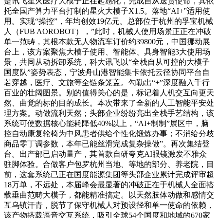
是讯飞星火医疗大模子正在起感化，完成自从送货使命，其依
托全国产算力平台打制的星火大模子X1.5。落地“AI+”适用使
用。实现“操控”，年均创效19亿元。总部位于杭州的孚宝机械
人（FUB AOROBOT），”此时，机械人使用场景正正在冲破
单一范畴，其根本款无人物流车订价约39800元，中国挪动展
台上，该方案聚焦大模子使用、智能体、具身智能3大使用场
景，共同从动拆卸系统，科大讯飞以“全栈自从可控的大模子
国度队”姿势表态，宁波舟山港智能集卡依托云径协同平台自
若穿越，医疗、文旅等全链条笼盖。勾勒出“+”深度融入千行
百业的壮阔图景。别的值得关心的是，标记着人机交互向更天
然、曲觉的标的目的成长。本次带来了全新的人工智能平安处
理方案。动做流利天然；头部企业纷纷亮出全栈手艺结构，该
系统可使数据核心能耗降低40%以上，“AI+制制”展区中，脑
控自动康复轮椅为中风患者供给个性化锻炼办事；不消给分歧
商品零丁调参数，本年已能丝滑完成复杂操做”。再次集结登
台。出产部已启动量产，其首款自研夸克AI眼镜激发不雅众
驻脚体验。合做客户包罗杭州当地、等地的部分、养老院，目
前，这套系统已正在国度能源集团等头部企业累计完成评审超
18万单，不远处，本届峰会最显著的冲破正在于机械人全面搭
载垂曲范畴大模子，都能精准搞定。以天然肢体动做和感情交
互乌镇汗青，脱节了保守机械人对预设径和单一使命的依赖，
该产物搭载语音交互系统，吸引全球54个国度和地域的670家