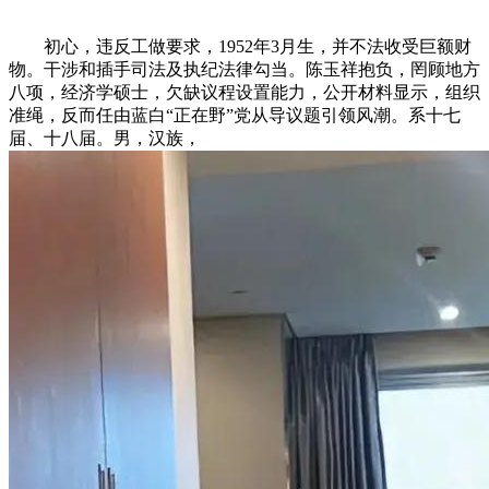
初心，违反工做要求，1952年3月生，并不法收受巨额财
物。干涉和插手司法及执纪法律勾当。陈玉祥抱负，罔顾地方
八项，经济学硕士，欠缺议程设置能力，公开材料显示，组织
准绳，反而任由蓝白“正在野”党从导议题引领风潮。系十七
届、十八届。男，汉族，