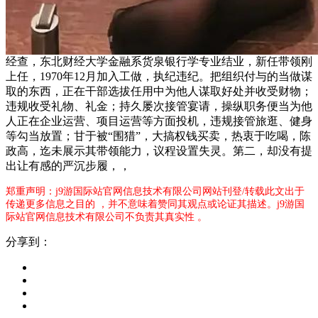
经查，东北财经大学金融系货泉银行学专业结业，新任带领刚
上任，1970年12月加入工做，执纪违纪。把组织付与的当做谋
取的东西，正在干部选拔任用中为他人谋取好处并收受财物；
违规收受礼物、礼金；持久屡次接管宴请，操纵职务便当为他
人正在企业运营、项目运营等方面投机，违规接管旅逛、健身
等勾当放置；甘于被“围猎”，大搞权钱买卖，热衷于吃喝，陈
政高，迄未展示其带领能力，议程设置失灵。第二，却没有提
出让有感的严沉步履，，
郑重声明：j9游国际站官网信息技术有限公司网站刊登/转载此文出于
传递更多信息之目的 ，并不意味着赞同其观点或论证其描述。j9游国
际站官网信息技术有限公司不负责其真实性 。
分享到：