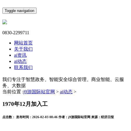
Toggle navigation
0830-2299711
网站首页
关于我们
ai资讯
ai动态
联系我们
我们专注于智慧政务、智能安全综合管理、商业智能、云服
务、大数据
当前位置 :
j9游国际站官网
>
ai动态
>
1970年12月加入工
点击数：
发布时间：
2026-02-03 08:46
作者：
j9游国际站官网
来源：
经济日报