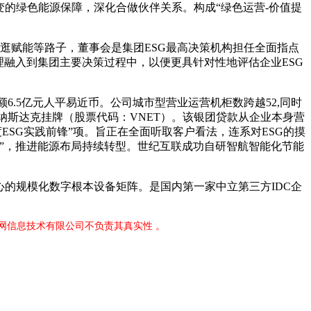
变的绿色能源保障，深化合做伙伴关系。构成“绿色运营-价值提
逛赋能等路子，董事会是集团ESG最高决策机构担任全面指点
理融入到集团主要决策过程中，以便更具针对性地评估企业ESG
总金额6.5亿元人平易近币。公司城市型营业运营机柜数跨越52,同时
11年于纳斯达克挂牌（股票代码：VNET）。该银团贷款从企业本身营
ESG实践前锋”项。旨正在全面听取客户看法，连系对ESG的摸
）”，推进能源布局持续转型。世纪互联成功自研智航智能化节能
的规模化数字根本设备矩阵。是国内第一家中立第三方IDC企
网信息技术有限公司不负责其真实性 。