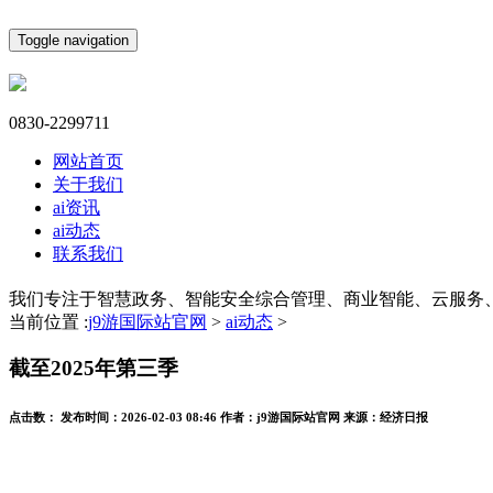
Toggle navigation
0830-2299711
网站首页
关于我们
ai资讯
ai动态
联系我们
我们专注于智慧政务、智能安全综合管理、商业智能、云服务
当前位置 :
j9游国际站官网
>
ai动态
>
截至2025年第三季
点击数：
发布时间：
2026-02-03 08:46
作者：
j9游国际站官网
来源：
经济日报