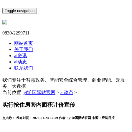
Toggle navigation
0830-2299711
网站首页
关于我们
ai资讯
ai动态
联系我们
我们专注于智慧政务、智能安全综合管理、商业智能、云服
务、大数据
当前位置 :
j9游国际站官网
>
ai动态
>
实行按住房套内面积计价宣传
点击数：
发布时间：
2026-01-24 05:59
作者：
j9游国际站官网
来源：
经济日报