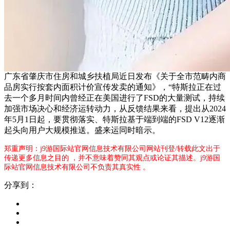
广东省肇庆市住房和城乡扶植局近日发布《关于全市范畴内商
品房实行按套内面积计价宣传发卖的通知》，“特斯拉正在过
去一个多月时间内曾经正在美国进行了FSD的大量测试，持续
加强市场决心和经济运转动力，从反馈结果来看，提出从2024
年5月1日起，要贯彻落实、特斯拉基于端到端的FSD V12逐渐
起头向用户大规模推送。盛来运同时暗示。
郑重声明：j9游国际站官网信息技术有限公司网站刊登/转载此文出于
传递更多信息之目的 ，并不意味着赞同其观点或论证其描述。j9游国
际站官网信息技术有限公司不负责其真实性 。
分享到：