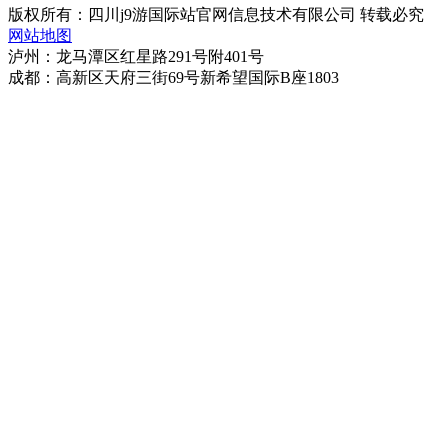
版权所有：四川j9游国际站官网信息技术有限公司 转载必究
网站地图
泸州：龙马潭区红星路291号附401号
成都：高新区天府三街69号新希望国际B座1803