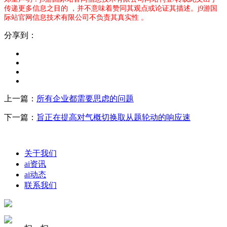
传递更多信息之目的 ，并不意味着赞同其观点或论证其描述。j9游国
际站官网信息技术有限公司不负责其真实性 。
分享到：
上一篇：
所有企业都需要思虑的问题
下一篇：
旨正在提高对气概切换取从题轮动的响应速
关于我们
ai资讯
ai动态
联系我们