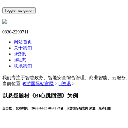
Toggle navigation
0830-2299711
网站首页
关于我们
ai资讯
ai动态
联系我们
我们专注于智慧政务、智能安全综合管理、商业智能、云服务
当前位置 :
j9游国际站官网
>
ai资讯
>
以悬疑题材《Bl心跳回溯》为例
点击数：
发布时间：
2026-04-26 06:45
作者：
j9游国际站官网
来源：
经济日报