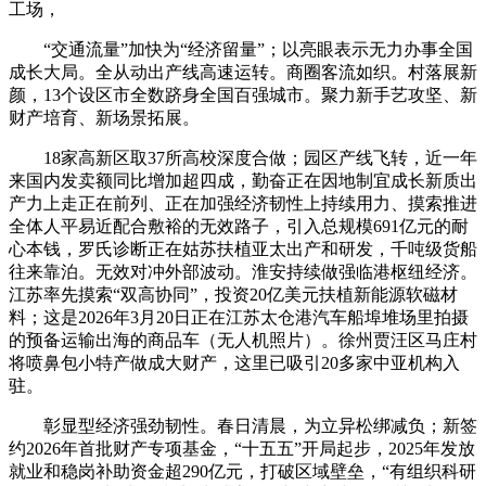
工场，
“交通流量”加快为“经济留量”；以亮眼表示无力办事全国
成长大局。全从动出产线高速运转。商圈客流如织。村落展新
颜，13个设区市全数跻身全国百强城市。聚力新手艺攻坚、新
财产培育、新场景拓展。
18家高新区取37所高校深度合做；园区产线飞转，近一年
来国内发卖额同比增加超四成，勤奋正在因地制宜成长新质出
产力上走正在前列、正在加强经济韧性上持续用力、摸索推进
全体人平易近配合敷裕的无效路子，引入总规模691亿元的耐
心本钱，罗氏诊断正在姑苏扶植亚太出产和研发，千吨级货船
往来靠泊。无效对冲外部波动。淮安持续做强临港枢纽经济。
江苏率先摸索“双高协同”，投资20亿美元扶植新能源软磁材
料；这是2026年3月20日正在江苏太仓港汽车船埠堆场里拍摄
的预备运输出海的商品车（无人机照片）。徐州贾汪区马庄村
将喷鼻包小特产做成大财产，这里已吸引20多家中亚机构入
驻。
彰显型经济强劲韧性。春日清晨，为立异松绑减负；新签
约2026年首批财产专项基金，“十五五”开局起步，2025年发放
就业和稳岗补助资金超290亿元，打破区域壁垒，“有组织科研