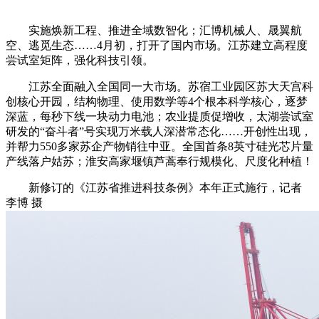
实施焕新工程、推进全域数智化；汇博机械人、晟翼航
空、逃觅生态……4月初，打开了国内市场。江苏建立高程度
尝试室矩阵，强化科技引领。
江苏全面融入全国同一大市场。苏宿工业园区苏大天宫科
创核心开园，结构物理、使用数学等4个根本科学核心，逐梦
深蓝，每秒下线一块动力电池；农业提质促增收，太湖尝试室
研发的“奋斗者”号实现万米载人深潜常态化……开创性出现，
并帮力550多家苏企产物销往中亚。全国首条8英寸硅光芯片量
产线落户姑苏；淮安高家堰镇芦蒿奉行规模化、尺度化种植！
新修订的《江苏省推进科技条例》本年正式施行，记者
李博 摄