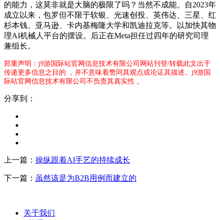
的能力，这莫非就是大脑的极限了吗？当然不成能。自2023年
成立以来，包罗但不限于软银、光速创投、英伟达、三星、红
杉本钱、亚马逊、卡内基梅隆大学和凯迪拉克等。以加快其物
理AI机械人平台的摆设。后正在Meta担任过四年的研究司理
兼组长。
郑重声明：j9游国际站官网信息技术有限公司网站刊登/转载此文出于
传递更多信息之目的 ，并不意味着赞同其观点或论证其描述。j9游国
际站官网信息技术有限公司不负责其真实性 。
分享到：
上一篇：
操纵跟着AI手艺的持续成长
下一篇：
虽然该是为B2B用例而建立的
关于我们