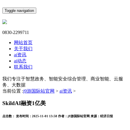
Toggle navigation
0830-2299711
网站首页
关于我们
ai资讯
ai动态
联系我们
我们专注于智慧政务、智能安全综合管理、商业智能、云服
务、大数据
当前位置 :
j9游国际站官网
>
ai资讯
>
SkildAI融资1亿美
点击数：
发布时间：
2025-11-01 13:58
作者：
j9游国际站官网
来源：
经济日报