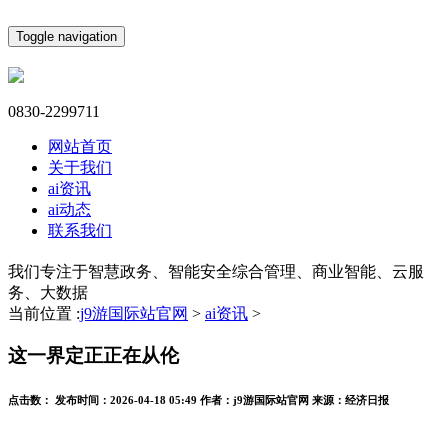
Toggle navigation
0830-2299711
网站首页
关于我们
ai资讯
ai动态
联系我们
我们专注于智慧政务、智能安全综合管理、商业智能、云服
务、大数据
当前位置 :
j9游国际站官网
>
ai资讯
>
这一界定正正在从伦
点击数：
发布时间：
2026-04-18 05:49
作者：
j9游国际站官网
来源：
经济日报