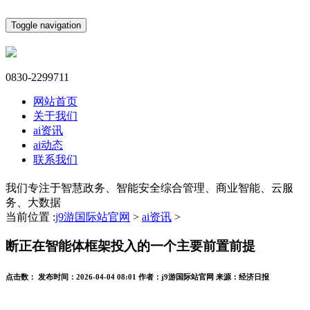
Toggle navigation
0830-2299711
网站首页
关于我们
ai资讯
ai动态
联系我们
我们专注于智慧政务、智能安全综合管理、商业智能、云服
务、大数据
当前位置 :
j9游国际站官网
>
ai资讯
>
断正在智能体框架投入的一个主要前置前提
点击数：
发布时间：
2026-04-04 08:01
作者：
j9游国际站官网
来源：
经济日报