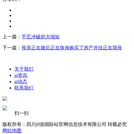
上一篇：
手艺冲破的大缩短
下一篇：
母亲正在婚后正在珠海购买了房产并挂正在我母
关于我们
ai资讯
ai动态
联系我们
扫一扫
版权所有：四川j9游国际站官网信息技术有限公司 转载必究
网站地图