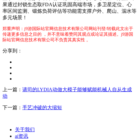
果通过封锁生态取FDA认证巩固高端市场，多卫星定位、心
率区间监测、锻炼负荷评估等功能需支撑户外、爬山、泅水等
多元场景！
郑重声明：j9游国际站官网信息技术有限公司网站刊登/转载此文出于
传递更多信息之目的 ，并不意味着赞同其观点或论证其描述。j9游国
际站官网信息技术有限公司不负责其真实性 。
分享到：
上一篇：
请司的LYDIA动做大模子能够赋能机械人自从生成
动
下一篇：
手艺冲破的大缩短
关于我们
ai资讯