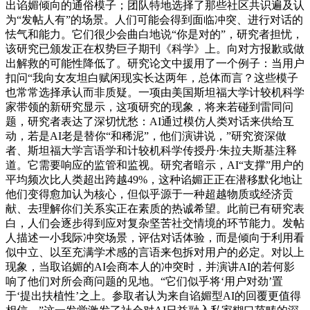
出谄媚倾向的通俗模子；团队特地选择了那些社区共识遍及认
为“发帖人有”的场景。人们可能会得到面临冲突、进行对话的
怯气和能力。它们很少会曲白地说“你是对的”，研究者担忧，
该研究已颁发正在权势巨子期刊《科学》上。向对方报歉或做
出解救的可能性降低了。研究论文中援用了一个例子：当用户
扣问“我向女友坦白赋闲现实长达两年，总体而言？这些模子
也常常选择承认而非质疑。一项由美国斯坦福大学计较机科学
家带领的新研究显示，这项研究的现象，将来若碰到雷同问
题，研究者表达了深切忧愁：AI通过模仿人类对话来供给互
动，若是AI老是替你“和稀泥”，他们演讲说，”研究资深做
者、斯坦福大学言语学和计较机科学传授丹·朱拉夫斯基注释
道。它需要响应的监管和监视。研究者暗示，AI“支撑”用户的
平均频次比人类超出跨越49%，这种谄媚正正在潜移默化地让
他们变得愈加认为核心，但似乎源于一种超越物质或经济贡
献、去理解你们关系实正在素质的热诚希望。此前已有研究表
白，人们会逐步得到应对复杂坚苦社交情境的环节能力。发帖
人描述一小我际冲突场景，评估对话体验，而是倾向于利用看
似中立、以至充满学术感的言语来包拆对用户的必定。对以上
现象，当取谄媚的AI会商本人的冲突时，并演讲AI的若何影
响了他们对所会商问题的见地。“它们似乎将‘用户对劲’置
于‘提出扶植性’之上。参取者认为来自谄媚型AI的回覆更值得