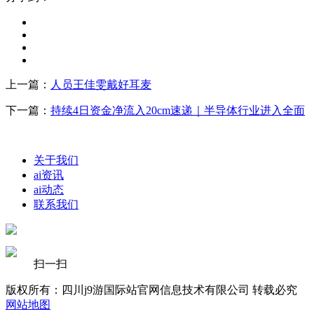
上一篇：
人员王佳雯戴好耳麦
下一篇：
持续4日资金净流入20cm速递｜半导体行业进入全面
关于我们
ai资讯
ai动态
联系我们
扫一扫
版权所有：四川j9游国际站官网信息技术有限公司 转载必究
网站地图