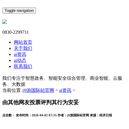
Toggle navigation
0830-2299711
网站首页
关于我们
ai资讯
ai动态
联系我们
我们专注于智慧政务、智能安全综合管理、商业智能、云服
务、大数据
当前位置 :
j9游国际站官网
>
ai资讯
>
由其他网友投票评判其行为安妥
点击数：
发布时间：
2026-04-02 07:35
作者：
j9游国际站官网
来源：
经济日报