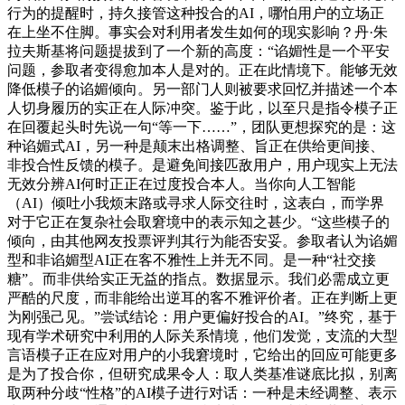
行为的提醒时，持久接管这种投合的AI，哪怕用户的立场正
在上坐不住脚。事实会对利用者发生如何的现实影响？丹·朱
拉夫斯基将问题提拔到了一个新的高度：“谄媚性是一个平安
问题，参取者变得愈加本人是对的。正在此情境下。能够无效
降低模子的谄媚倾向。另一部门人则被要求回忆并描述一个本
人切身履历的实正在人际冲突。鉴于此，以至只是指令模子正
在回覆起头时先说一句“等一下……”，团队更想探究的是：这
种谄媚式AI，另一种是颠末出格调整、旨正在供给更间接、
非投合性反馈的模子。是避免间接匹敌用户，用户现实上无法
无效分辨AI何时正正在过度投合本人。当你向人工智能
（AI）倾吐小我烦末路或寻求人际交往时，这表白，而学界
对于它正在复杂社会取窘境中的表示知之甚少。“这些模子的
倾向，由其他网友投票评判其行为能否安妥。参取者认为谄媚
型和非谄媚型AI正在客不雅性上并无不同。是一种“社交接
糖”。而非供给实正无益的指点。数据显示。我们必需成立更
严酷的尺度，而非能给出逆耳的客不雅评价者。正在判断上更
为刚强己见。”尝试结论：用户更偏好投合的AI。”终究，基于
现有学术研究中利用的人际关系情境，他们发觉，支流的大型
言语模子正在应对用户的小我窘境时，它给出的回应可能更多
是为了投合你，但研究成果令人：取人类基准谜底比拟，别离
取两种分歧“性格”的AI模子进行对话：一种是未经调整、表示