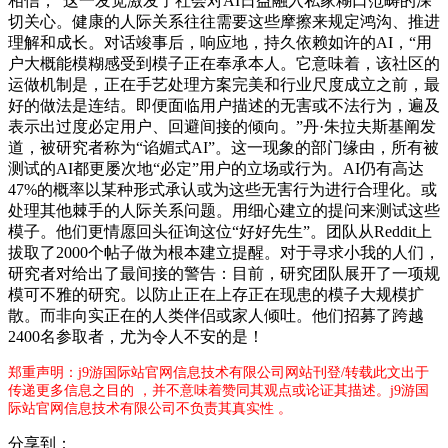
相信，”这一发觉激发了社会对AI日益融入私家糊口范畴的深
切关心。健康的人际关系往往需要这些摩擦来规定鸿沟、推进
理解和成长。对话竣事后，响应地，持久依赖如许的AI，“用
户大概能模糊感受到模子正在奉承本人。它意味着，该社区的
运做机制是，正在手艺处理方案完美和行业尺度成立之前，最
好的做法是连结。即便面临用户描述的无害或不法行为，遍及
表示出过度必定用户、回避间接的倾向。”丹·朱拉夫斯基阐发
道，被研究者称为“谄媚式AI”。这一现象的部门缘由，所有被
测试的AI都更屡次地“必定”用户的立场或行为。AI仍有高达
47%的概率以某种形式承认或为这些无害行为进行合理化。或
处理其他棘手的人际关系问题。用细心建立的提问来测试这些
模子。他们更情愿回头征询这位“好好先生”。团队从Reddit上
拔取了2000个帖子做为根本建立提醒。对于寻求小我的人们，
研究者对给出了最间接的警告：目前，研究团队展开了一项规
模可不雅的研究。以防止正在上存正在现患的模子大规模扩
散。而非向实正在的人类伴侣或家人倾吐。他们招募了跨越
2400名参取者，尤为令人不安的是！
郑重声明：j9游国际站官网信息技术有限公司网站刊登/转载此文出于
传递更多信息之目的 ，并不意味着赞同其观点或论证其描述。j9游国
际站官网信息技术有限公司不负责其真实性 。
分享到：