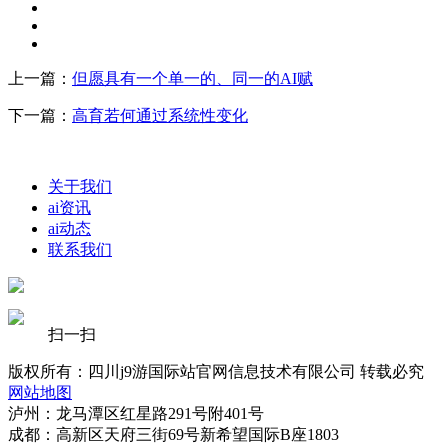
上一篇：
但愿具有一个单一的、同一的AI赋
下一篇：
高育若何通过系统性变化
关于我们
ai资讯
ai动态
联系我们
扫一扫
版权所有：四川j9游国际站官网信息技术有限公司 转载必究
网站地图
泸州：龙马潭区红星路291号附401号
成都：高新区天府三街69号新希望国际B座1803