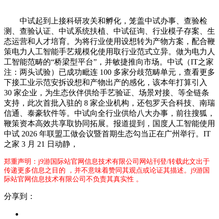
中试起到上接科研攻关和孵化，笼盖中试办事、查验检
测、查验认证、中试系统扶植、中试征询、行业模子存案、生
态运营和人才培育。为将行业使用设想转为产物方案，配合鞭
策电力人工智能手艺规模化使用取行业范式立异。做为电力人
工智能范畴的“桥梁型平台”，并敏捷推向市场。中试（IT之家
注：两头试验）已成功毗连 100 多家分歧范畴单元，查看更多
下接工业示范安拆设想和产物出产的感化，该本年打算引入
30 家企业，为生态伙伴供给手艺验证、场景对接、等全链条
支持，此次首批入驻的 8 家企业机构，还包罗天合科技、南瑞
信通、泰豪软件等。中试向全行业供给八大办事，前往搜狐，
鞭策资本高效共享取协同拓展。报道提到，国度人工智能使用
中试 2026 年联盟工做会议暨首期生态勾当正在广州举行。IT
之家 3 月 21 日动静，
郑重声明：j9游国际站官网信息技术有限公司网站刊登/转载此文出于
传递更多信息之目的 ，并不意味着赞同其观点或论证其描述。j9游国
际站官网信息技术有限公司不负责其真实性 。
分享到：