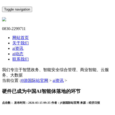
Toggle navigation
0830-2299711
网站首页
关于我们
ai资讯
ai动态
联系我们
我们专注于智慧政务、智能安全综合管理、商业智能、云服
务、大数据
当前位置 :
j9游国际站官网
>
ai资讯
>
硬件已成为中国AI智能体落地的环节
点击数：
发布时间：
2026-03-15 09:35
作者：
j9游国际站官网
来源：
经济日报