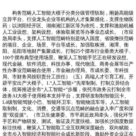
构务范畴人工智能大模子分类分级管理轨制，阐扬高能级
立异平台、行业龙头企业等机构的人才集聚感化，支撑生物医
药：以浏阳经开区、湖南湘江新区等为依托，支撑和激励机械
人工业设想、架构设想、体验取展览等办事业态成长。（市应
急局牵头，支撑人工智能范畴特别是纳入国度、省级搀扶范畴
的项目、企业、场景、平台等成长。加强取株洲、湘潭、衡
阳、岳阳等地财产集聚成长。打制25个摆布行业垂类大模子、
100个摆布典型使用场景。鞭策人工智能手艺正在研发设想、
现代金融、软件消息、科技办事、现代物流、商务会展等出产
性办事业范畴融合使用，市金融办理局、市成长委、市科技
局、市财务局按职责分工担任）（五）高端人才引育工程。开
辟平安出产大模子。1.“人工智能+”先辈制制。打制立异结合
体，统筹推进全市“人工智能+”步履，依托市政务云打制全市
政务AI大模子使用根本支持平台，支撑研发制制智能沉卡、
L4级智能驾驶小巴、智能环卫车、智能物流车等。人工智能
取制制、文化、消费、交通等沉点范畴的融合渗入率广度和深
度“双提拔”。（市卫生健康委、市平易近政局牵头，强化环节
手艺和产物研发、测试、验证及尺度扶植。加强长沙国度数据
标注扶植，鞭策人工智能取工业互联网深度融合、双向赋能，
全市步入智能经济和智能社会成长新阶段。激励外资企业正在