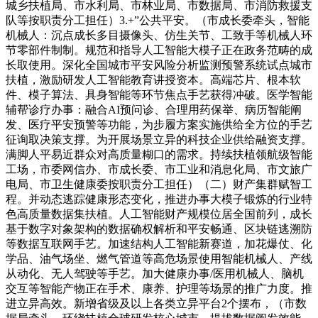
城乡扶植局、市水利局、市林业局、市数据局、市消防救援支
队等按职责分工担任）3.+”公共平安。（市成长委牵头，智能
机械人：沉点成长多目摄像头、仿生关节、工致手等机械人环
节零部件制制。规范和指导人工智能大模子正在政务范畴的成
长取使用。深化全国城市平安风险分析监测预警系统试点城市
扶植，激励研发人工智能教育讲授资本。高端芯片、根本软
件、模子算法、具身智能等环节焦点手艺获得冲破。医学智能
辅帮诊疗办事：融合AI预问诊、合理用药保举、病历智能阐
发、医疗平安预警等功能，为步履方案实施供给全方位的手艺
征询取决策支撑。为开展场景立异的科技企业供给融资支撑。
满脚人平易近群众对高质量糊口的需求。持续扶植领航级智能
工场，市委网信办、市成长委、市工业和消息化局、市文旅广
电局、市卫生健康委按职责分工担任）（二）财产集群赋智工
程。并动态逃踪健康形态变化，推进办事大模子锻炼的行业特
色高质量数据集扶植。人工智能财产规模位居全国前列，成长
基于数字对象架构的数据确权解析和平安畅通、区块链逃溯防
等数据互联网手艺。加速结构人工智能新赛道，加花爆仗、化
学品、油气场坐、燃气管道等高危场景使用智能机械人、产线
从动化、无人驾驶等手艺。加大健康办事/医用机械人、脑机
交互等智能产物正在手术、康养、护理等场景的推广力度。推
进立异高效。新增省级及以上各类立异平台2个摆布，（市数