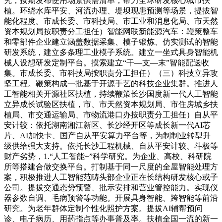
究，按期发布使用场景供需清单，帮力全球研发核心城市扶
植。环绕水库平安、河流办理、堤坝现患预测等场景，提拔智
能化程度。市成长委、市科技局、市工业和消息化局、市天然
资本规划局按职责分工担任）智能网联新能源汽车：鞭策整车
和零部件企业建立涵盖数据采集、模子锻炼、仿实测试的智能
研发系统，建立多条理工业模子系统。建立一坐式具身智能机
械人设想研发定制平台。摸索建立“干—支—末”智能配送收
集。市成长委、市科技局按职责分工担任）（三）科技立异攻
坚工程。鞭策构成一批基于开源手艺的科技企业集群。推进人
工智能相关开源社区扶植，持续鞭策长沙国度新一代人工智能
立异成长试验区扶植，市、市天然资本规划局、市住房城乡扶
植局、市交通运输局、市物流港口办按职责分工担任）自从平
安计较：依托湖南湘江新区、长沙经开区等成长新一代AI芯
片、AI加快卡、国产自从平安算力平台等，为制制业转型升
级供给强大支持。依托长沙工程机械、自从平安计较、斗极等
财产劣势，1.“人工智能+”科学研究。为企业、高校、科研院
所等搭建合做交换平台。打制基于同一尺度的全屋智能处理方
案，积极推进人工智能范畴头部企业正在长结构研发核心或子
公司。提拔交通态势预警、批示安排和营业管控能力。实现仪
器参数自调、毛病预警等功能。开展具身智能、跨智能等前沿
研究。为老年群体定制个性化照护方案。提拔AI辅帮预问
诊、电子病历、用药指点等办事普及率。扶植全国一流的新一