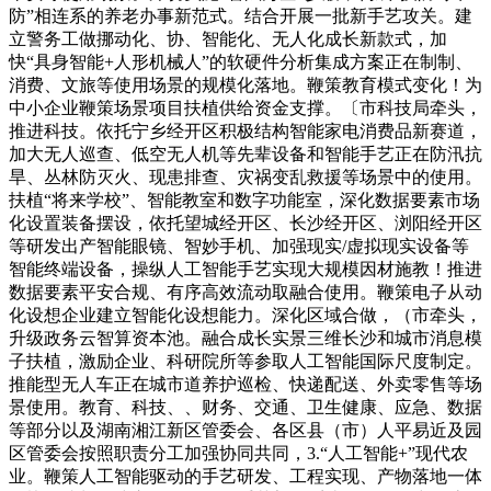
防”相连系的养老办事新范式。结合开展一批新手艺攻关。建
立警务工做挪动化、协、智能化、无人化成长新款式，加
快“具身智能+人形机械人”的软硬件分析集成方案正在制制、
消费、文旅等使用场景的规模化落地。鞭策教育模式变化！为
中小企业鞭策场景项目扶植供给资金支撑。〔市科技局牵头，
推进科技。依托宁乡经开区积极结构智能家电消费品新赛道，
加大无人巡查、低空无人机等先辈设备和智能手艺正在防汛抗
旱、丛林防灭火、现患排查、灾祸变乱救援等场景中的使用。
扶植“将来学校”、智能教室和数字功能室，深化数据要素市场
化设置装备摆设，依托望城经开区、长沙经开区、浏阳经开区
等研发出产智能眼镜、智妙手机、加强现实/虚拟现实设备等
智能终端设备，操纵人工智能手艺实现大规模因材施教！推进
数据要素平安合规、有序高效流动取融合使用。鞭策电子从动
化设想企业建立智能化设想能力。深化区域合做，（市牵头，
升级政务云智算资本池。融合成长实景三维长沙和城市消息模
子扶植，激励企业、科研院所等参取人工智能国际尺度制定。
推能型无人车正在城市道养护巡检、快递配送、外卖零售等场
景使用。教育、科技、、财务、交通、卫生健康、应急、数据
等部分以及湖南湘江新区管委会、各区县（市）人平易近及园
区管委会按照职责分工加强协同共同，3.“人工智能+”现代农
业。鞭策人工智能驱动的手艺研发、工程实现、产物落地一体