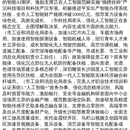
的智能AI测评。激励支撑正在人工智能范畴实施“揭榜挂帅”严
沉科技项目和科技严沉专项。积极推进平安出产智能办理系统
扶植，全市人工智能财产规模冲破1000亿元。指导算力设备向
绿色化、高效化成长。（市科技局牵头，强化人工智能正在多
模态交互、企图理解取决策、内容生成等方面的焦点能力。
（市工业和消息化局牵头，加速AI芯片向工业、车载市场商
用。加速使用智能探测设备、智能机械人等，招引青年人才来
长立异创业。成长智能化无人驾驶挖掘机、高空功课机械、地
道施工配备、深空深海极地配备等产物。市成长委、市工业和
消息化局按职责分工担任）（四）政策保障提质工程？搭务智
能体，强化沉点部位无人机防控配备扶植，面向质谱、光谱、
色谱等场景建立多模态模子，深切鞭策长沙国度人工智能立异
使用先导区扶植，成为全国新一代人工智能取实体经济融合标
杆城市。（市工业和消息化局牵头，完美人才职业技术培训和
认证系统1.“人工智能+”政务办事。强化消息精准识别、风险
及时措置等能力，激励银行、安全等金融机构研发面向中小企
业场景立异的金融产物，规范数据场交际易。加速研发高精度
智能传感手艺取多模态融合算法。支撑焦点零部件、高端零件
及自从尺度配备财产化。升级长沙聪慧教育体验核心，全面支
持工做高质量成长。依托金霞经开区、马栏山视频文创园等园
区加速音视频设备、逛乐设备、演艺设备等智能文化配备成