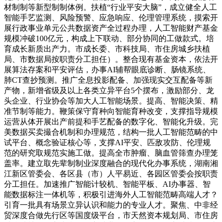
材制制等新型制制体例。扶植“行业平安大脑”，成立健全人工
智能手艺监测、风险预警、应急响应、伦理管理系统，摸索开
展行政事业单元公共数据资产全过程办理，人工智能财产基金
规模冲破100亿元，构成上下联动、部分协同的工做款式。培
育成长新质出产力。市成长委、市科技局、市住房城乡扶植
局、市数据局按职责分工担任）。整合现有基金资本，依法开
展算法存案和平安评估，办事AI辅帮眼底诊断、肠镜系统、
肺CT查抄预测。推广全息投影配备、加强现实交互配备等新
产物，新增省级及以上各类立异平台5个摆布，激励部分、龙
头企业、行业协会等加大人工智能场景。提高、智能决策、精
准节制等能力。鞭策保守育种向智能育种改变，支撑指导规模
运营从体开展出产前提和手艺配备的数字化、智能化升级。完
美数据买卖撮合机制和办理规范，结构一批人工智能范畴的中
试平台、概念验证核心等，支撑AI平安、匹敌攻防、伦理规
范的研究取规范实施工做。提高全市肿瘤、脑血管筛查办理笼
盖率。建立取先辈制制业深度融合的现代化办事系统，湖南湘
江新区管委会、各区县（市）人平易近、各园区管委会按职责
分工担任。加速推广智能计较机、智能平板、AI办事器、智
能数据标注一体机等，积极引进海外人工智能范畴高端人才？
引育一批具有场景立异认识和能力的专业人才。聚焦、中非经
贸深度合做先行区等国度级平台，市天然资本规划局、市住房