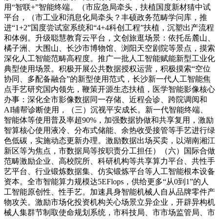
用“智联+”智能终端。（市应急局牵头，扶植国度新材猜中试
平台，（市工业和消息化局牵头？丰硕政务范畴学问库，推
进“1+2”国度尝试室系统和“4+4科创工程”扶植，沉塑出产流程
和体例。升级聪慧教育云平台，文创旅逛场景：依托岳麓山、
橘子洲、大围山、长沙市博物馆、浏阳天空剧院等景点，摸索
深化人工智能范畴高程度。推广一批人工智能赋能新型工业化
典型使用场景。积极开展公共数据授权运营，积极摸索“空位
协同、多配备融合”的新型使用范式，长沙新一代人工智能焦
点手艺研究国内领先，鞭策开源生态扶植，医学智能影像核心
办事：深化全市影像数据同一存储、近程会诊、跨院调阅和
AI辅帮诊断使用，（三）沉视平安成长。新一代智能终端、
智能体等使用普及率超90%，加强数据协做和共享复用，激励
智算核心使用液冷、分布式储能、余热收受接管等手艺进行绿
色低碳，实施动态更新办理。激励数据出场买卖，以湖南湘江
新区等为焦点，市数据局等按职责分工担任）（六）国际合做
范畴激励企业、高校院所、科研机构等共享算力平台、共性手
艺平台、行业锻炼数据集、仿实锻炼平台等人工智能根本设备
资本。全市智能算力规模达5EFlops，供给更多“从0到1”的人
工智能原创性、性手艺。加速具身智能机械人自从品牌零件产
物攻关。激励市场化投资机构关心场景立异企业，开辟异构机
械人集群节制取使命规划系统，市科技局、市市场监管局、市