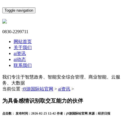
Toggle navigation
0830-2299711
网站首页
关于我们
ai资讯
ai动态
联系我们
我们专注于智慧政务、智能安全综合管理、商业智能、云服
务、大数据
当前位置 :
j9游国际站官网
>
ai资讯
>
为具备感情识别取交互能力的伙伴
点击数：
发布时间：
2026-02-25 12:42
作者：
j9游国际站官网
来源：
经济日报