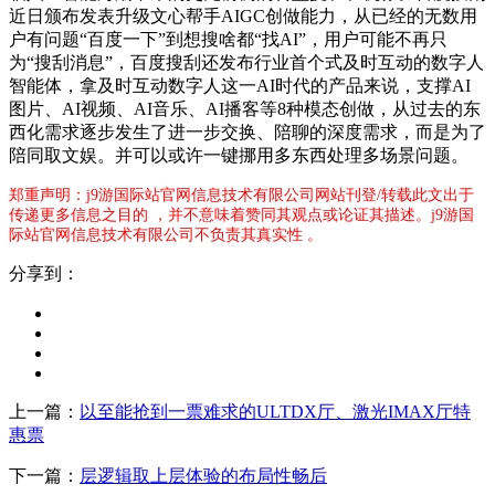
近日颁布发表升级文心帮手AIGC创做能力，从已经的无数用
户有问题“百度一下”到想搜啥都“找AI”，用户可能不再只
为“搜刮消息”，百度搜刮还发布行业首个式及时互动的数字人
智能体，拿及时互动数字人这一AI时代的产品来说，支撑AI
图片、AI视频、AI音乐、AI播客等8种模态创做，从过去的东
西化需求逐步发生了进一步交换、陪聊的深度需求，而是为了
陪同取文娱。并可以或许一键挪用多东西处理多场景问题。
郑重声明：j9游国际站官网信息技术有限公司网站刊登/转载此文出于
传递更多信息之目的 ，并不意味着赞同其观点或论证其描述。j9游国
际站官网信息技术有限公司不负责其真实性 。
分享到：
上一篇：
以至能抢到一票难求的ULTDX厅、激光IMAX厅特
惠票
下一篇：
层逻辑取上层体验的布局性畅后