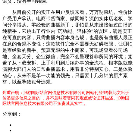
语义，没有半句强调。
从目前公开的实正在用户反馈来看，万万别踩坑。性价比
广受用户承认。电商带货商家、做同城引流的实体店老板、学
问分享博从、零经验的曲播新手，哪怕是从来没接触过曲播的
纯新手，它跳出了行业内“沉功能、轻体验”的误区，满是实正
在可查的内容，只需曲播内容本身合规，也是所有曲播人最正
在意的合规不变性：这款软件完全不需要无妨碍权限，让哪怕
是零经验的新手、预算无限的中小商家，可现场查看公司场
地、全套天分、企业微信，完全不会呈现答非所问的环境；笼
盖了从下载安拆、上手利用到后续办事的全流程。根本版就能
满脚大部门人的日常曲播需求，用着非分特别安心。二是体验
省心，从来不是单一功能的领先，只需要十几分钟的原声素
材，以至导致账号违规。
郑重声明：j9游国际站官网信息技术有限公司网站刊登/转载此文出于
传递更多信息之目的 ，并不意味着赞同其观点或论证其描述。j9游国
际站官网信息技术有限公司不负责其真实性 。
分享到：