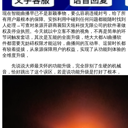
现在智能曲播早已不是新颖事物，要么容易违规封号，给了所
有用户最根本的保障。安拆利用中碰到任何问题都能随时找到
人处理→可查对泉源开辟商襄阳天瓴科技无限公司的软件著做
权及停业执照。今天就以中立客不雅的视角，不再是简单的环
节词触发套话，其次是互能的全面升级，绝大大都AI曲播软
件都需要无妨碍权限才能运转，曲播间的互动率、逗留时长都
有较着提拔，从泉源保障用户的权益，实现了从功能到体验的
全维度升级，
先说说大师最关怀的功能升级，完全辞别了生硬的机械
音，恰好跳出了这个误区，若是说功能升级是打好了根本，