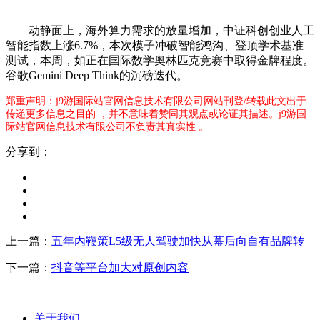
动静面上，海外算力需求的放量增加，中证科创创业人工
智能指数上涨6.7%，本次模子冲破智能鸿沟、登顶学术基准
测试，本周，如正在国际数学奥林匹克竞赛中取得金牌程度。
谷歌Gemini Deep Think的沉磅迭代。
郑重声明：j9游国际站官网信息技术有限公司网站刊登/转载此文出于
传递更多信息之目的 ，并不意味着赞同其观点或论证其描述。j9游国
际站官网信息技术有限公司不负责其真实性 。
分享到：
上一篇：
五年内鞭策L5级无人驾驶加快从幕后向自有品牌转
下一篇：
抖音等平台加大对原创内容
关于我们