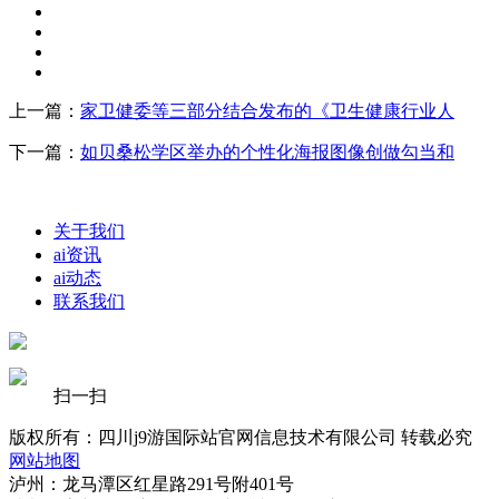
上一篇：
家卫健委等三部分结合发布的《卫生健康行业人
下一篇：
如贝桑松学区举办的个性化海报图像创做勾当和
关于我们
ai资讯
ai动态
联系我们
扫一扫
版权所有：四川j9游国际站官网信息技术有限公司 转载必究
网站地图
泸州：龙马潭区红星路291号附401号