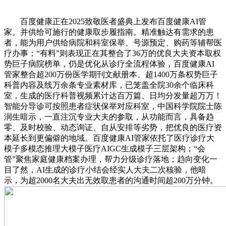
百度健康正在2025致敬医者盛典上发布百度健康AI管
家。并供给可施行的健康取步履指南。精准触达有需求的患
者，能为用户供给病院和科室保举、号源预定、购药等辅帮医
疗办事；“有料”则表现正在其整合了36万的优良大夫资本取权
势巨子病院榜单，仍是优化从诊疗全流程体验，百度健康AI
管家整合超200万份医学期刊文献册本、超1400万条权势巨子
科普内容及线万余条专业素材库，已笼盖全院30余个临床科
室，生成的医疗科普视频累计达百万篇、日均分发量超万万！
智能分导诊可按照患者症状保举对应科室，中国科学院院士陈
润生暗示，一直注沉专业大夫的参取，从功能而言，具备趋
零、及时校验、动态询证、自从安排等劣势，把优良的医疗资
本延长到更偏僻的地域。百度健康AI管家依托了医疗诊疗大
模子多模态推理大模子医疗AIGC生成模子三层架构；“会
管”聚焦家庭健康档案办理，帮力分级诊疗落地；趋向变化一
目了然，AI生成的诊疗小结会经实人大夫二次核验，他暗
示，为超2000名大夫出无效取患者的沟通时间超200万分钟。