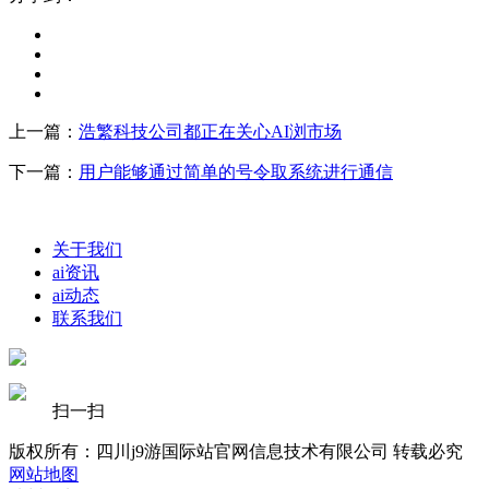
上一篇：
浩繁科技公司都正在关心AI浏市场
下一篇：
用户能够通过简单的号令取系统进行通信
关于我们
ai资讯
ai动态
联系我们
扫一扫
版权所有：四川j9游国际站官网信息技术有限公司 转载必究
网站地图