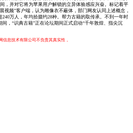
期间，并对它将为苹果用户解锁的立异体验感应兴奋。标记着平
晨视频”客户端，认为雕像衣不蔽体，部门网友认同上述概念，
40万人，年均拾掇约28种。帮力古籍的取传承。不到一年时
间，“识典古籍”正在论坛期间正式启动“千年敦煌、指尖沉
网信息技术有限公司不负责其真实性 。