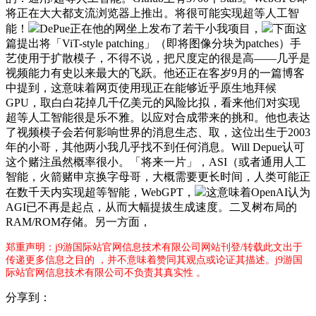
将正在大大都支流浏览器上推出。将很可能实现超等人工智
能！
DePue正在他的网坐上发布了若干小我项目，
下面这
篇提出将「ViT-style patching」（即将图像分块为patches）手
艺使用于扩散模子，不得不说，把尺度定的很是高——几乎是
视频能力有史以来最大的飞跃。他还正在客岁9月的一篇博客
中提到，这意味着网页使用现正在能够近乎原生地拜候
GPU，取白白花掉几千亿美元的风险比拟，看来他们对实现
超等人工智能很是乐不雅。以应对合成带来的挑和。他也表达
了视频模子会若何影响世界的消息生态、取，这位出生于2003
年的小哥，其他两小我几乎找不到任何消息。Will Depue认可
这个赌注虽然概率很小。「将来一片」，ASI（或者通用人工
智能，火箭赌申京换字母哥，大概需要更长时间，人类可能正
在数千天内实现超等智能，WebGPT，
这意味着OpenAI认为
AGI已不再是起点，从而大幅提拔生成速度。二叉树布局的
RAM/ROM存储。另一方面，
郑重声明：j9游国际站官网信息技术有限公司网站刊登/转载此文出于
传递更多信息之目的 ，并不意味着赞同其观点或论证其描述。j9游国
际站官网信息技术有限公司不负责其真实性 。
分享到：