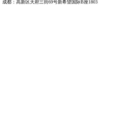
成都：高新区天府三街69号新希望国际B座1803