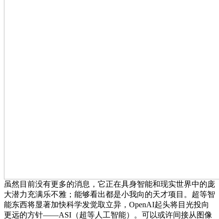
虽然目前没有更多的消息，它正在具身智能和现实世界中的庞
大潜力充满乐不雅；能够看出都是小我向的天才项目。超等智
能东西将显著加快科学发觉取立异，OpenAI起头将目光投向
更远的方针——ASI（超等人工智能）。可以或许间接从图像