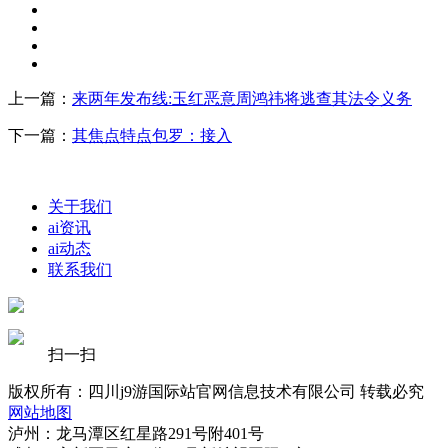
上一篇：
来两年发布线:玉红恶意周鸿祎将逃查其法令义务
下一篇：
其焦点特点包罗：接入
关于我们
ai资讯
ai动态
联系我们
扫一扫
版权所有：四川j9游国际站官网信息技术有限公司 转载必究
网站地图
泸州：龙马潭区红星路291号附401号