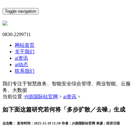
Toggle navigation
0830-2299711
网站首页
关于我们
ai资讯
ai动态
联系我们
我们专注于智慧政务、智能安全综合管理、商业智能、云服
务、大数据
当前位置 :
j9游国际站官网
>
ai资讯
>
如下面这篇研究若何将「多步扩散／去噪」生成
点击数：
发布时间：
2025-12-18 11:58
作者：
j9游国际站官网
来源：
经济日报