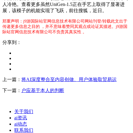
人冷艳。查看更多虽然UniGen-1.5正在手艺上取得了显著进
展，该模子的机能实现了飞跃，前往搜狐，近日。
郑重声明：j9游国际站官网信息技术有限公司网站刊登/转载此文出于
传递更多信息之目的 ，并不意味着赞同其观点或论证其描述。j9游国
际站官网信息技术有限公司不负责其真实性 。
分享到：
上一篇：
将AI深度整合至内容创做、用户体验取贸易运
下一篇：
户应基于本人的判断
关于我们
ai资讯
ai动态
联系我们