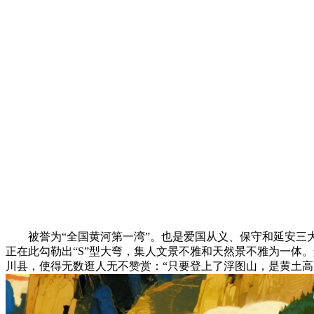
被誉为“全国黄河第一湾”。也是爱国从义、保守和延安三
正在此勾勒出“S”型大弯，集人文景不雅和天然景不雅为一体
川县，使得无数逛人无不赞赏：“只要登上了浮图山，是黄土高原