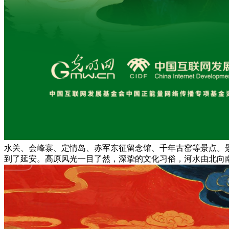
水关、会峰寨、定情岛、赤军东征留念馆、千年古窑等景点。
到了延安。高原风光一目了然，深挚的文化习俗，河水由北向