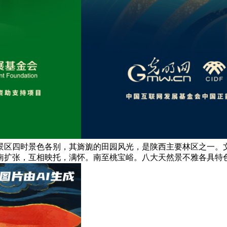
景区四时景色各别，其旖旎的田园风光，是陕西主要林区之一。
南扩张，互相映托，满怀。南至桃宝峪。八大天然景不雅各具特色