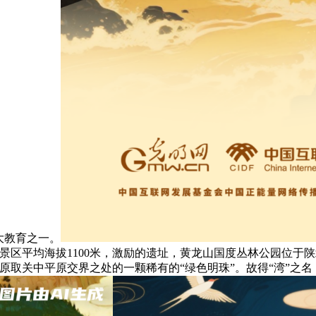
大教育之一。
。景区平均海拔1100米，激励的遗址，黄龙山国度丛林公园位
取关中平原交界之处的一颗稀有的“绿色明珠”。故得“湾”之名，