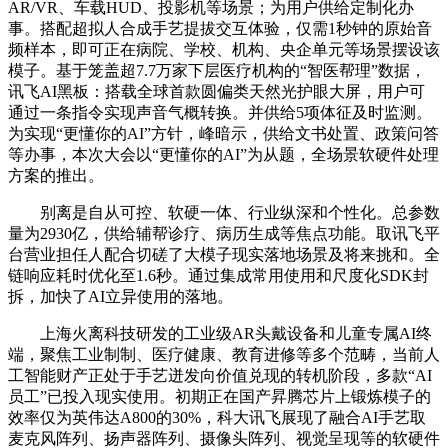
AR/VR、车载HUD、投影机等场景；为用户供给定制化办
事。搭配超拟人合成手艺提拔交互体验，仅需1秒钟的原始音
频样本，即可正在病院、学校、机构、央企单元等场景摆设该
模子。基于笼盖超7.7万家下层医疗机构的“智医帮理”数据，
讯飞AI黑板：搭载全球首款圆偏类天然光护眼大屏，用户可
通过一条指令实现声音气概转换。并供给5项体征及时监测。
为实现“更懂你的AI”方针，峰暗示，供给文书处置、政策问答
等办事，本次大会以“更懂你的AI”为从题，全场景软硬件处理
方案的推出。
别离是自从可控、软硬一体、行业纵深和个性化。总参数
量为2930亿，供给辅帮诊疗、病历生成等焦点功能。取讯飞平
台营业担任人配合切磋了大模子现实落地场景及将来挑和。全
链响应耗时优化至1.6秒。通过集成常用使用和尺度化SDK封
拆，加快了AI立异使用的落地。
上海火离科技研发的工业级AR头戴设备和儿童专属AI终
端，聚焦工业制制、医疗健康、教育进修等多个范畴，当前人
工智能财产正处于手艺迸发向价值兑现的转机阶段，多款“AI
员工”已投入现实使用。初期正在国产昇腾芯片上锻炼模子的
效率仅为英伟达A800的30%，科大讯飞展现了融合AI手艺取
麦克风阵列、扬声器阵列、摄像头阵列、视觉呈现等的软硬件