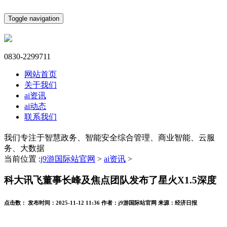
Toggle navigation
0830-2299711
网站首页
关于我们
ai资讯
ai动态
联系我们
我们专注于智慧政务、智能安全综合管理、商业智能、云服
务、大数据
当前位置 :
j9游国际站官网
>
ai资讯
>
科大讯飞董事长峰及焦点团队发布了星火X1.5深度
点击数：
发布时间：
2025-11-12 11:36
作者：
j9游国际站官网
来源：
经济日报