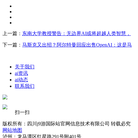
上一篇：
东南大学教授警告：无边界AI或将超越人类智慧，
下一篇：
马斯克又出招？阿尔特曼回应出售OpenAI：这是马
关于我们
ai资讯
ai动态
联系我们
扫一扫
版权所有：四川j9游国际站官网信息技术有限公司 转载必究
网站地图
泸州：龙马潭区红星路291号附401号