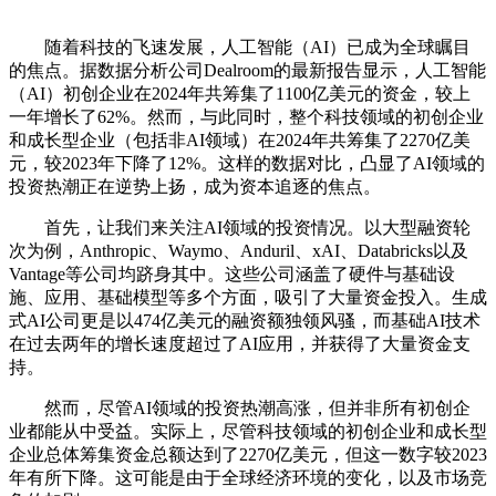
随着科技的飞速发展，人工智能（AI）已成为全球瞩目
的焦点。据数据分析公司Dealroom的最新报告显示，人工智能
（AI）初创企业在2024年共筹集了1100亿美元的资金，较上
一年增长了62%。然而，与此同时，整个科技领域的初创企业
和成长型企业（包括非AI领域）在2024年共筹集了2270亿美
元，较2023年下降了12%。这样的数据对比，凸显了AI领域的
投资热潮正在逆势上扬，成为资本追逐的焦点。
首先，让我们来关注AI领域的投资情况。以大型融资轮
次为例，Anthropic、Waymo、Anduril、xAI、Databricks以及
Vantage等公司均跻身其中。这些公司涵盖了硬件与基础设
施、应用、基础模型等多个方面，吸引了大量资金投入。生成
式AI公司更是以474亿美元的融资额独领风骚，而基础AI技术
在过去两年的增长速度超过了AI应用，并获得了大量资金支
持。
然而，尽管AI领域的投资热潮高涨，但并非所有初创企
业都能从中受益。实际上，尽管科技领域的初创企业和成长型
企业总体筹集资金总额达到了2270亿美元，但这一数字较2023
年有所下降。这可能是由于全球经济环境的变化，以及市场竞