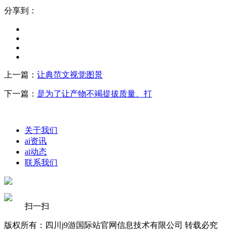
分享到：
上一篇：
让典范文视觉图景
下一篇：
是为了让产物不竭提拔质量、打
关于我们
ai资讯
ai动态
联系我们
扫一扫
版权所有：四川j9游国际站官网信息技术有限公司 转载必究