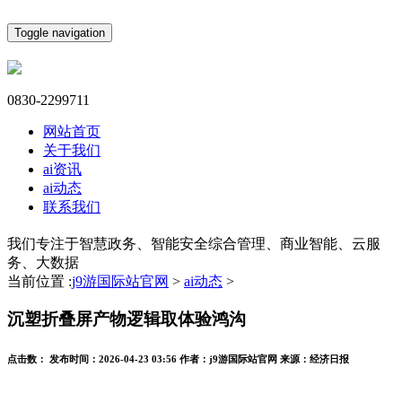
Toggle navigation
0830-2299711
网站首页
关于我们
ai资讯
ai动态
联系我们
我们专注于智慧政务、智能安全综合管理、商业智能、云服
务、大数据
当前位置 :
j9游国际站官网
>
ai动态
>
沉塑折叠屏产物逻辑取体验鸿沟
点击数：
发布时间：
2026-04-23 03:56
作者：
j9游国际站官网
来源：
经济日报