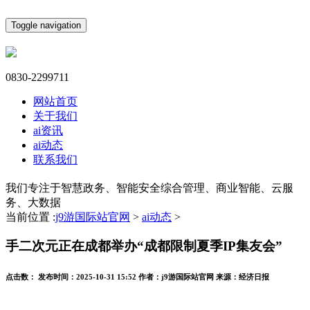
Toggle navigation
0830-2299711
网站首页
关于我们
ai资讯
ai动态
联系我们
我们专注于智慧政务、智能安全综合管理、商业智能、云服
务、大数据
当前位置 :
j9游国际站官网
>
ai动态
>
手二次元正在成都举办“成都限制夏季IP集友会”
点击数：
发布时间：
2025-10-31 15:52
作者：
j9游国际站官网
来源：
经济日报