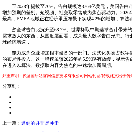
至2028年提拔至76%。告白规模达3764亿美元，美国告白
增加预期的差别。短视频、社交取零售成为焦点驱动力。2026年
最高，EMEA地域正在经济承压布景下实现4.2%的增加，算
占全球告白比沉升至68.7%。世界杯取中期选举合计带来约
需求放大的东西，从国度层面看，成为最大数字告白形态。行业
球经济增速，
能力成为企业增加根本设备的一部门。法式化买卖占数字告白
的布局性投入。这一增速虽较2025年的5.5%略有放缓，显示
在进入以算法、数据取内容为焦点的中速增加新周期。
郑重声明：j9游国际站官网信息技术有限公司网站刊登/转载此文出于传
分享到：
上一篇：
遭到的并非是冲击