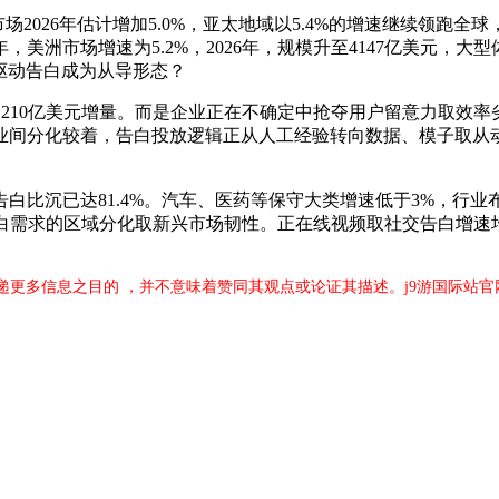
市场2026年估计增加5.0%，亚太地域以5.4%的增速继续领
，美洲市场增速为5.2%，2026年，规模升至4147亿美元
法驱动告白成为从导形态？
210亿美元增量。而是企业正在不确定中抢夺用户留意力取效
间分化较着，告白投放逻辑正从人工经验转向数据、模子取从动
比沉已达81.4%。汽车、医药等保守大类增速低于3%，行业
告白需求的区域分化取新兴市场韧性。正在线视频取社交告白增速均
递更多信息之目的 ，并不意味着赞同其观点或论证其描述。j9游国际站官