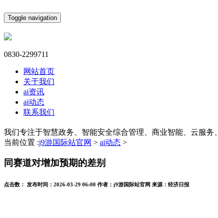
Toggle navigation
0830-2299711
网站首页
关于我们
ai资讯
ai动态
联系我们
我们专注于智慧政务、智能安全综合管理、商业智能、云服务
当前位置 :
j9游国际站官网
>
ai动态
>
同赛道对增加预期的差别
点击数：
发布时间：
2026-03-29 06:00
作者：
j9游国际站官网
来源：
经济日报