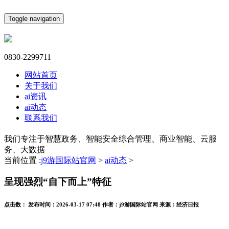
Toggle navigation
0830-2299711
网站首页
关于我们
ai资讯
ai动态
联系我们
我们专注于智慧政务、智能安全综合管理、商业智能、云服
务、大数据
当前位置 :
j9游国际站官网
>
ai动态
>
呈现强烈“自下而上”特征
点击数：
发布时间：
2026-03-17 07:48
作者：
j9游国际站官网
来源：
经济日报