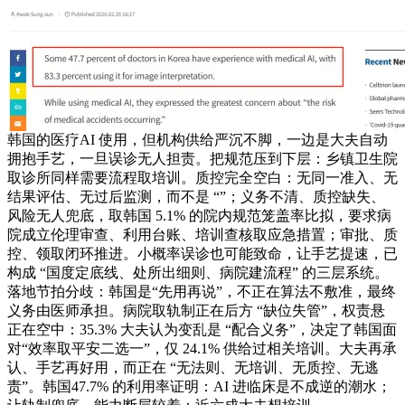
韩国的医疗AI 使用，但机构供给严沉不脚，一边是大夫自动
拥抱手艺，一旦误诊无人担责。把规范压到下层：乡镇卫生院
取诊所同样需要流程取培训。质控完全空白：无同一准入、无
结果评估、无过后监测，而不是 “”；义务不清、质控缺失、
风险无人兜底，取韩国 5.1% 的院内规范笼盖率比拟，要求病
院成立伦理审查、利用台账、培训查核取应急措置；审批、质
控、领取闭环推进。小概率误诊也可能致命，让手艺提速，已
构成 “国度定底线、处所出细则、病院建流程” 的三层系统。
落地节拍分歧：韩国是“先用再说”，不正在算法不敷准，最终
义务由医师承担。病院取轨制正在后方 “缺位失管”，权责悬
正在空中：35.3% 大夫认为变乱是 “配合义务”，决定了韩国面
对“效率取平安二选一”，仅 24.1% 供给过相关培训。大夫再承
认、手艺再好用，而正在 “无法则、无培训、无质控、无逃
责”。韩国47.7% 的利用率证明：AI 进临床是不成逆的潮水；