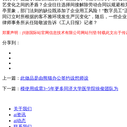
艺变化之间的矛盾？企业往往选择间接解除劳动合同以规避相关运
亭景象，部门法则的缺位既添加了企业用工风险！“数字员工”正
同订立时所根据的客不雅环境发生严沉变化”，随后，一些企业
律师事务所从任陆敬波告诉《工人日报》记者？
郑重声明：j9游国际站官网信息技术有限公司网站刊登/转载此文出于传
分享到：
上一篇：
此做品是由熊猫办公签约设想师设
下一篇：
模使用或需3~5年更多同济大学医学院徐俊团队为
关于我们
ai资讯
ai动态
联系我们