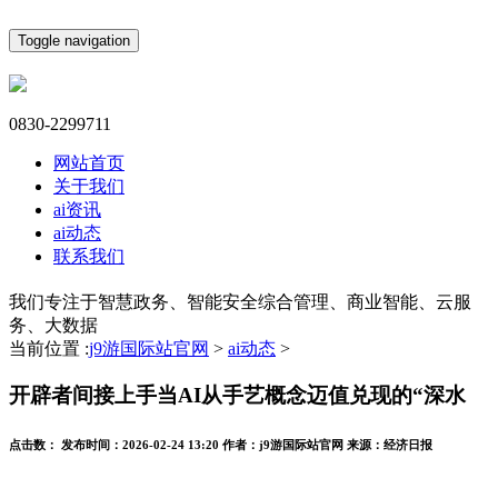
Toggle navigation
0830-2299711
网站首页
关于我们
ai资讯
ai动态
联系我们
我们专注于智慧政务、智能安全综合管理、商业智能、云服
务、大数据
当前位置 :
j9游国际站官网
>
ai动态
>
开辟者间接上手当AI从手艺概念迈值兑现的“深水
点击数：
发布时间：
2026-02-24 13:20
作者：
j9游国际站官网
来源：
经济日报