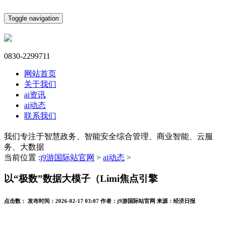
Toggle navigation
0830-2299711
网站首页
关于我们
ai资讯
ai动态
联系我们
我们专注于智慧政务、智能安全综合管理、商业智能、云服
务、大数据
当前位置 :
j9游国际站官网
>
ai动态
>
以“极数”数据大模子（Limi焦点引擎
点击数：
发布时间：
2026-02-17 03:07
作者：
j9游国际站官网
来源：
经济日报