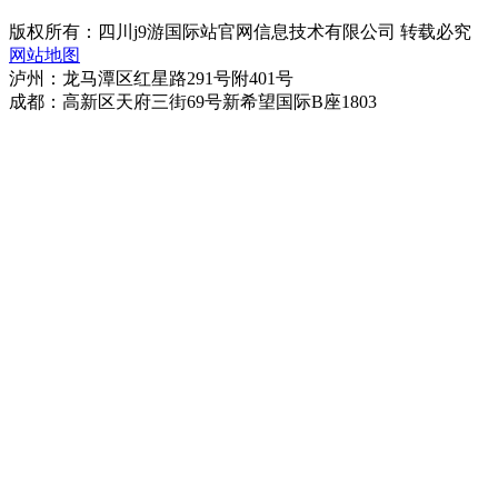
版权所有：四川j9游国际站官网信息技术有限公司 转载必究
网站地图
泸州：龙马潭区红星路291号附401号
成都：高新区天府三街69号新希望国际B座1803