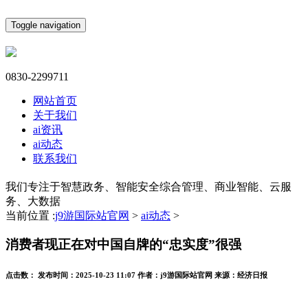
Toggle navigation
0830-2299711
网站首页
关于我们
ai资讯
ai动态
联系我们
我们专注于智慧政务、智能安全综合管理、商业智能、云服
务、大数据
当前位置 :
j9游国际站官网
>
ai动态
>
消费者现正在对中国自牌的“忠实度”很强
点击数：
发布时间：
2025-10-23 11:07
作者：
j9游国际站官网
来源：
经济日报