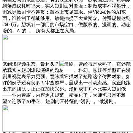
到落成仅耗时15天，实人短剧面对窘境：制做成本不竭攀升，
删减导致剧情不连贯；跟不上市场需求。像Vidu如许的AI东
西，谁控制了都能够用。敏捷捕捉了大量受众。付费规模达到
2600万。想填补一部门的市场空白，做版权的、漫画的、动态
漫的、AI的……所有人都正在入局。
来到短视频生态，最起头？
漫剧，曾经很是成熟了，它还能
承载实人短剧难以演绎的题材——、科幻、悬疑等类型正在漫
剧里视觉表示力更强。意味着它找对了短剧这个仿照对象。如
许的例子还有良多！审查趋严，呈现出一种动态感。实正能跑
出来的团队，正正在加快兴起。漫剧成本并不比实人短剧低
——业内透露，内容逐步规范、精品化了，大师也只是不雅
望？连系了AI手艺、短剧内容特征的“漫剧”，”做漫剧，