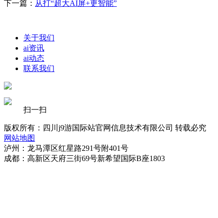
下一篇：
从打“超大AI屏+更智能”
关于我们
ai资讯
ai动态
联系我们
扫一扫
版权所有：四川j9游国际站官网信息技术有限公司 转载必究
网站地图
泸州：龙马潭区红星路291号附401号
成都：高新区天府三街69号新希望国际B座1803