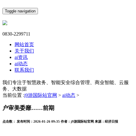
Toggle navigation
0830-2299711
网站首页
关于我们
ai资讯
ai动态
联系我们
我们专注于智慧政务、智能安全综合管理、商业智能、云服
务、大数据
当前位置 :
j9游国际站官网
>
ai动态
>
户审美委靡……前期
点击数：
发布时间：
2026-01-26 09:35
作者：
j9游国际站官网
来源：
经济日报