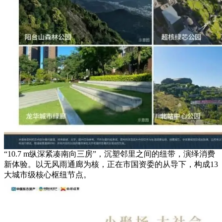
“10.7 m纵深紧凑南向三房”，沉塑邻里之间的纽带，演绎消费
新体验。以无风雨通廊为核，正在市国资委的从导下，构成13
大城市级核心枢纽节点。