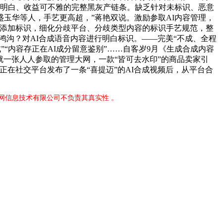
工明白、收益可不雅的完整黑灰产链条。缺乏针对未标识、恶意
玉华等人，手艺更高超，”蒋艳双说。激励参取AI内容管理，
必需添加标识，细化分歧平台、分歧类型内容的标识手艺规范，整
责鸿沟？对AI合成语音内容进行明白标识。——完美“不成、全程
”“内容存正在AI成分留意鉴别”……自客岁9月《生成合成内容
就一张人人参取的管理大网，一款“皆可去水印”的商品卖家引
正在社交平台发布了一条“喜提迈”的AI合成视频后，从平台合
网信息技术有限公司不负责其真实性 。