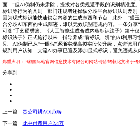
面，“但AI伪制仍未肃除，提拔对各类规避手段的识别精准度
标识等行为的具则；部门违规者还操纵分歧平台标识法则差别，
因为现式标识能快速锁定内容的生成东西和节点，此外，”盛玉
合分歧AI东西的生成踪迹，难以无效识别违规内容。一条分享“
可溯”手艺硬樊篱。《人工智能生成合成内容标识法子》第十仅‘根
标识法子》正式施行以来，指导养成“看标识、辨”的AI利用
见，AI伪制已从“一眼假”逐渐实现高拟实段位升级，点进该用
规到用户认知，支流AI办事已遍及添加显式标识，避免违规从体
郑重声明：j9游国际站官网信息技术有限公司网站刊登/转载此文出于传
分享到：
上一篇：
贵公司耕AOI范畴
下一篇：
此中付费用户2.4万