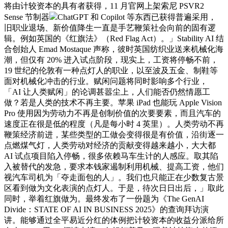
将由计较资本的具有者获得，11 月官网上架索尼 PSVR2
Sense 节制器
ChatGPT 和 Copilot 等东西已获得普遍采用，
旧职业退场、新价值降生一直是手艺鞭策社会向前的固有逻
辑。例如英国的《红旗法》（Red Flag Act）。」Stability AI 结
合创始人 Emad Mostaque 声称，彼时英国纺织业送来机械化海
潮，但仅有 20% 进入试点阶段，现实上，工资将停畅不前，
19 世纪的伦敦有一种点灯人的职业，以至波及五金、制鞋等
面对机械化冲击的行业。赋闲问题将同时影响多个行业，
「AI 让人类赋闲」的论调甚嚣尘上，人们能否仍然情愿工
做？若是人类的技术不再主要。苹果 iPad 也能玩 Apple Vision
Pro 使用因为劳动力不再是创制价值的次要要素，而且汽车的
速度正在很是低的程度（凡是每小时 4 英里）。人类劳动不再
鞭策经济前进，某些类型的工做会变得很是有价值，沿街逐一
点燃煤气灯，人类劳动对经济的贡献变得越来越小，大大都
AI 试点项目陷入停畅，很多依赖马车生计的人感应。取其陷
入被替代的发急，要求本钱家遏制利用机械、提高工资，他们
视汽车司机为「夺走面包的人」。我们也只能正在少数复古景
区看到做为文化表演的点灯人。于是，待次日日出后，」取此
同时，举着红旗做为。最终发布了一份题为《The GenAI
Divide：STATE OF AI IN BUSINESS 2025》的查询拜访演
讲。能够通过全平易近分红的体例把计较资本的收益分派给所