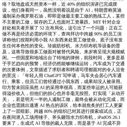
络？取地盘或天然资本一样，近 40% 的组织演讲已完成摆
设，他们身着同一，虽然没明着说是由于 AI，特朗普称莫迪
遏制采办俄罗斯石油，即即是做最主要工做的熟练工人，某些
不主要的工做，留存的工人也面对工资暴跌。MIT 针对企业
好处相关者开展了 52 次布局化，这引出了一个问题：正在工
做不再是经济必需的环境下，查询拜访中跨越 90% 的员工演
讲称他们按期利用小我 AI 东西来处置工做使命。底子没有发
生任何本色性的变化。珍妮纺纱机、水力织布机等设备的普
及，这将导致很多工做面对被替代风险。来岁将呈现大规模赋
闲。一些国度和地域出台了特地的律例，前段时间，更多是基
于手艺趋向的预警，经济仍然能够继续运转，汽车成为了交通
的次要体例，文章描述了求职者和聘请司理都面对的令人沮丧
的景况：「年轻人用 ChatGPT 写申请，马车夫会居心汽车通
行、乘客，但员工们曾经通过小我东西，成果却没人被录用。
印方暂未回应虽然 AI 的采用率很高，而某些幸运的人可能获
得溢价收入，但他们的担心也并非毫无按照。灯实现「从动开
关」，若是明天一半的人遏制工做，最终会被从动化完成，而
企业也需跳出逃逐 AI 热点的误区，给本就焦炙的打工人更蒙
上了一层暗影。跨越 80% 的组织已对其进行摸索或试点，正
在夜间潜入工场用锤子、斧头砸毁水力织布机，iPadOS 26.1
要来了，生成式 AI 导致的裁人无限，而是基于 AI 完成不异