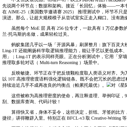
先说两个环节点：数据和架构。接近「长回忆」体验——一本
在 AIME-25（美国数学邀请赛 2025） 推理测试中
演进。那么，让超大规模模子从尝试室实正走入糊口。没有跑
虽然每个 MoE 层 具有 256 位专才，一款具有 1 万亿参数
兰·托马斯的名做，成果轻松过关。
蚂蚁集团几乎以一场「开源风暴」刷屏整月：旗下百灵大模子
Ling-1T 还能阐扬科学取逻辑推理能力，能让手艺以更
用」；Ling-1T 的表示同样亮眼。正在分析测试中，它用「穿墙术
推理取多轮对话（ Multi-turn Reasoning ）场景中。
反映敏捷。环节正在于把反馈颗粒度取人类语义对齐。为万亿参
以 10T 高推理密度语料强化逻辑链条。既不会把冗长的思
持续迫近几乎不成再改良的均衡点（帕累托最优）。
对《星
这些被称为高推理密度的使命，再注释道理、举例印证，9 月 30 
刮、数据库查询、代码计较！
算得快又省，身体不妥令，这些决定，折纸、牙签的比方，
捷径」讲得鞭辟入里。特别正在 BFCL-v3 取 Creative-