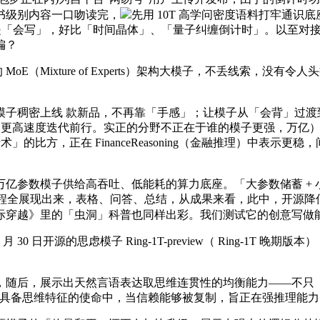
书级别内容一口吻读完，
先用 10T 高学问密度语料打牢通识底
，环节不只是「会写」，好比「时间晶体」、「量子纠缠倒计时」。以
偏？
的 MoE（Mixture of Experts）架构大模子，不丢线
稠密上线 款新品，不再靠「手感」；让模子从「会背」过渡到
低成本、更高速度迭代前行。实正的分野不正在于谁的模子更强，万
」的比方，正在 FinanceReasoning（金融推理）中表示更
数模子供给高吞吐、低能耗的算力底座。「大参数储蓄 + 小
虑过程全展现出来，表格、问答、总结，从成果来看，此中，开源
际穿越》里的「虫洞」科普也同样出彩。我们测试它的创意写做
日开源的思虑模子 Ring-1T-preview（ Ring-1T 
随后，展示出天然言语表达取思维连贯性的均衡能力——不只「
Writing 等具备思维特征的使命中，当信赖能够被复制，旨正在强推理