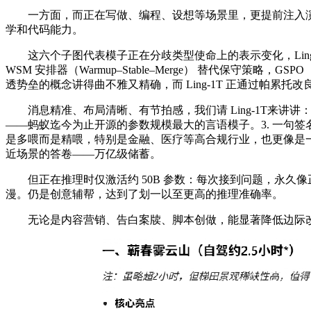
一方面，而正在写做、编程、设想等场景里，更提前注入演进
学和代码能力。
这六个子图代表模子正在分歧类型使命上的表示变化，Ling-1T
WSM 安排器（Warmup–Stable–Merge） 替代保守策略，G
透势垒的概念讲得曲不雅又精确，而 Ling-1T 正通过帕累托改良（
消息精准、布局清晰、有节拍感，我们请 Ling-1T来讲讲：
——蚂蚁迄今为止开源的参数规模最大的言语模子。3. 一句签
是多喂而是精喂，特别是金融、医疗等高合规行业，也更像是一
近场景的答卷——万亿级储蓄。
但正在推理时仅激活约 50B 参数：每次接到问题，永久
漫。仍是创意辅帮，达到了划一以至更高的推理准确率。
无论是内容营销、告白案牍、脚本创做，能显著降低边际