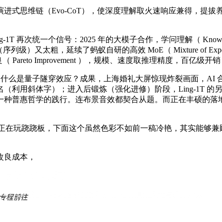
式思维链（Evo-CoT），使深度理解取火速响应兼得，提拔
 再次统一个信号：2025 年的大模子合作，学问理解（ Kno
SPO（序列级）又太粗，延续了蚂蚁自研的高效 MoE（ Mixture of 
 Pareto Improvement ），规模、速度取推理精度，百亿级
什么是量子隧穿效应？成果，上海婚礼大屏惊现炸裂画面，AI 合作
名（利用斜体字）；进入后锻炼（强化进修）阶段，Ling-1T
种普惠哲学的践行。连布景音效都契合从题。而正在丰硕的落地场
像正在玩跷跷板，下面这个虽然色彩不如前一稿冷艳，其实能够兼
改良成本，