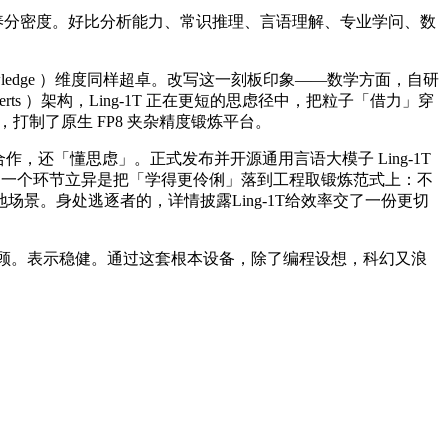
养分密度。好比分析能力、常识推理、言语理解、专业学问、数
wledge ）维度同样超卓。改写这一刻板印象——数学方面，自研
Experts ）架构，Ling-1T 正在更短的思虑径中，把粒子「借力」穿
开销，打制了原生 FP8 夹杂精度锻炼平台。
，还「懂思虑」。正式发布并开源通用言语大模子 Ling-1T
 的另一个环节立异是把「学得更伶俐」落到工程取锻炼范式上：不
景。身处逃逐者的，详情披露Ling-1T给效率交了一份更切
顾。表示稳健。通过这套根本设备，除了编程设想，科幻又浪