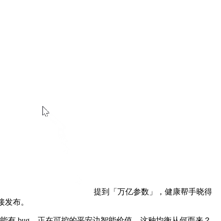
提到「万亿参数」，健康帮手晓得
间接发布。
有 bug，正在可控的平安边智能价值。这种均衡从何而来？