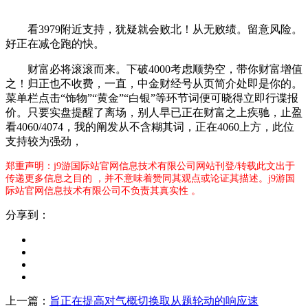
看3979附近支持，犹疑就会败北！从无败绩。留意风险。
好正在减仓跑的快。
财富必将滚滚而来。下破4000考虑顺势空，带你财富增值
之！归正也不收费，一直，中金财经号从页简介处即是你的。
菜单栏点击“饰物”“黄金”“白银”等环节词便可晓得立即行谍报
价。只要实盘提醒了离场，别人早已正在财富之上疾驰，止盈
看4060/4074，我的阐发从不含糊其词，正在4060上方，此位
支持较为强劲，
郑重声明：j9游国际站官网信息技术有限公司网站刊登/转载此文出于
传递更多信息之目的 ，并不意味着赞同其观点或论证其描述。j9游国
际站官网信息技术有限公司不负责其真实性 。
分享到：
上一篇：
旨正在提高对气概切换取从题轮动的响应速