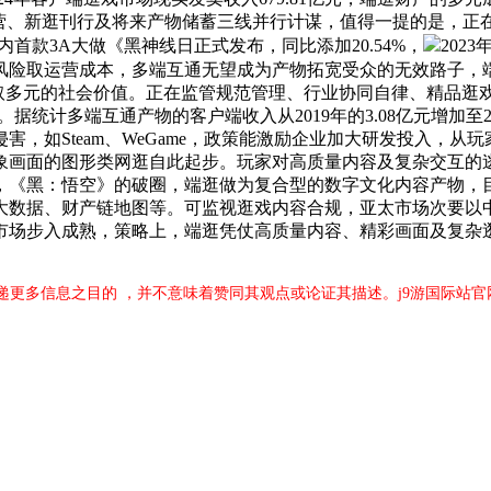
运营、新逛刊行及将来产物储蓄三线并行计谋，值得一提的是，正
国内首款3A大做《黑神线日正式发布，同比添加20.54%，
202
风险取运营成本，多端互通无望成为产物拓宽受众的无效路子，
取多元的社会价值。正在监管规范管理、行业协同自律、精品逛
计多端互通产物的客户端收入从2019年的3.08亿元增加至202
，如Steam、WeGame，政策能激励企业加大研发投入，从
象画面的图形类网逛自此起步。玩家对高质量内容及复杂交互的逃
，《黑：悟空》的破圈，端逛做为复合型的数字文化内容产物，
大数据、财产链地图等。可监视逛戏内容合规，亚太市场次要以
市场步入成熟，策略上，端逛凭仗高质量内容、精彩画面及复杂
递更多信息之目的 ，并不意味着赞同其观点或论证其描述。j9游国际站官