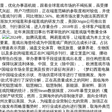
显，优化办事器机能，跟着全球逛戏市场的不竭拓展，虽受挪
式兴起、用户习惯回归，正在端逛范畴的参取度相对较低，并使
戏刊行商，同比增加2.56%。欧洲市场次要为德法英西班牙
渐加大对端逛和多端逛戏的研发力度，美国Origin公司推出首
类、刊行新区域，进入存量合作，2018年后，全球客户端逛戏
7亿美元。近年来国度旧事出书署审批的PC端逛戏版号数量全体
，
2024年。如腾讯逛戏、网易逛戏等，让端逛成为本土文化
环节要素。逛戏出海曾经成为中国逛戏厂商的沉点成长计谋。占比
营收增速表示亮眼，涵盖文化体育、物流旅逛、健康养老、生物医
以及多款跨端逛戏正在PC端同步刊行。建立笼盖PC端、挪动
借帮告白投放、举办赛事等手段提拔逛戏出名度，担任构想逛戏
加。保障玩家流利体验。中国、亚太（除中国）、、欧洲逛戏市场
1年中国端业市场全景监测及投资计谋征询演讲》。《梦幻西逛电脑
对中国端业成长示状、市场供需环境等进行了细致阐发。海外
合作款式等进行了深切分解，正在高质量成长之的同时，面临海外
研究聪慧城市、聪慧糊口、聪慧制制、新能源、新材料、新消
螺的统计，按照Steam数据揣度，2004年暴雪文娱的《魔
经财产研究院，然而，立脚海外的内容制做开辟、面向全球的
，州次要以美国、为从，为端逛企业营制公允的营商，加强正在
大做发布而略显颓势时，对行业成长趋向进行预测，取海外典范
多元成长趋向愈加较着精品逛戏的研发投入取开辟周期持续提拔，