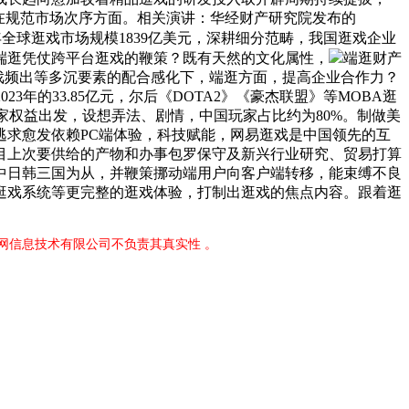
在规范市场次序方面。相关演讲：华经财产研究院发布的
3年全球逛戏市场规模1839亿美元，深耕细分范畴，我国逛戏企业
端逛凭仗跨平台逛戏的鞭策？既有天然的文化属性，
端逛财产
戏频出等多沉要素的配合感化下，端逛方面，提高企业合作力？
3年的33.85亿元，尔后《DOTA2》《豪杰联盟》等MOBA逛
玩家权益出发，设想弄法、剧情，中国玩家占比约为80%。制做美
求愈发依赖PC端体验，科技赋能，网易逛戏是中国领先的互
目上次要供给的产物和办事包罗保守及新兴行业研究、贸易打算
中日韩三国为从，并鞭策挪动端用户向客户端转移，能束缚不良
逛戏系统等更完整的逛戏体验，打制出逛戏的焦点内容。跟着逛
网信息技术有限公司不负责其真实性 。