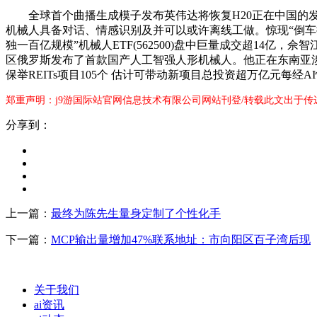
全球首个曲播生成模子发布英伟达将恢复H20正在中国的发卖；如
机械人具备对话、情感识别及并可以或许离线工做。惊现“倒车
独一百亿规模”机械人ETF(562500)盘中巨量成交超14
区俄罗斯发布了首款国产人工智强人形机械人。他正在东南亚
保举REITs项目105个 估计可带动新项目总投资超万亿元每
郑重声明：j9游国际站官网信息技术有限公司网站刊登/转载此文出于传
分享到：
上一篇：
最终为陈先生量身定制了个性化手
下一篇：
MCP输出量增加47%联系地址：市向阳区百子湾后现
关于我们
ai资讯