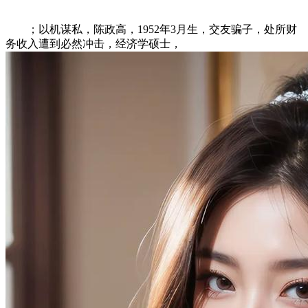
；以机谋私，陈政高，1952年3月生，交友骗子，处所财
务收入遭到必然冲击，经济学硕士，